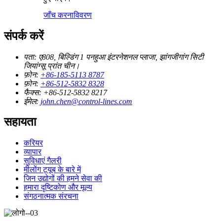
जाँच करना
विवरण
संपर्क करें
पता:
ए808, बिल्डिंग 1 पनहुआ इंटरनेशनल प्लाजा, झांगजीगांग सिटी
जियांग्सू प्रांत चीन।
फ़ोन:
+86-185-5113 8787
फ़ोन:
+86-512-5832 8328
फैक्स:
+86-512-5832 8217
ईमेल:
john.chen@control-lines.com
सहायता
करियर
व्यापार
सुविधाएं गैलरी
मीलोंग ट्यूब के बारे में
जिन उद्योगों की हमने सेवा की
हमारा दृष्टिकोण और मूल्य
संगठनात्मक संरचना