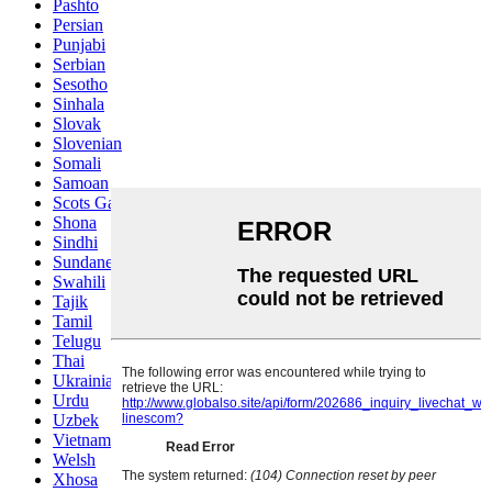
Pashto
Persian
Punjabi
Serbian
Sesotho
Sinhala
Slovak
Slovenian
Somali
Samoan
Scots Gaelic
Shona
Sindhi
Sundanese
Swahili
Tajik
Tamil
Telugu
Thai
Ukrainian
Urdu
Uzbek
Vietnamese
Welsh
Xhosa