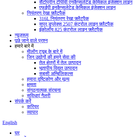
सैंटोप्रीन टीपीवी एनकैप्सुलेटेड केमिकल इंजेक्शन लाइन
एफईपी इनकैप्सुलेटेड केमिकल इंजेक्शन लाइन
नियंत्रण रेखा फ़्लैटपैक
316L नियंत्रण रेखा फ़्लैटपैक
सुपर डुप्लेक्स 2507 कंट्रोल लाइन फ़्लैटपैक
इंकोलॉय 825 कंट्रोल लाइन फ़्लैटपैक
न्यूज़रूम
पूछे जाने वाले प्रश्न
हमारे बारे में
मीलोंग ट्यूब के बारे में
जिन उद्योगों की हमने सेवा की
तेल क्षेत्रों में तेल उत्पादन
भूतापीय विद्युत उत्पादन
सबसी अम्बिलिकल्स
हमारा दृष्टिकोण और मूल्य
क्षमता
संगठनात्मक संरचना
सुविधाएं गैलरी
संपर्क करें
करियर
व्यापार
English
घर